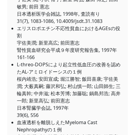
敏男; 前田 憲志
日本透析医学会雑誌, 1998年, 査読有り
31(7), 1083-1086, 10.4009/jsdt.31.1083
エリスロポエチン不応性貧血におけるAGEsの役
割
宇佐美潤; 新里高広; 前田憲志
腎性貧血研究会平成９年度研究報告集, 1997年
161-166
L-threo-DOPSにより起立性低血圧の改善を認め
たAL-アミロイドーシスの１例
桜内靖浩; 安田宣成; 堀江勝智; 飯田喜康; 宇佐美
潤; 大薮真嗣; 藤沢和弘; 村山慎一郎; 山田師生; 三
輪真幹; 中井滋; 松本芳博; 加藤聡; 鍋島邦浩; 高井
一郎; 新里高弘; 前田憲志
日本腎臓学会誌, 1997年
39(6), 556
血液透析を離脱しえたMyeloma Cast
Nephropathyの１例