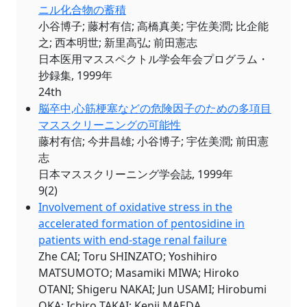
ニル化合物の蓄積
小谷博子; 藤村有信; 高橋真美; 宇佐美潤; 比企能
之; 西本明世; 新里高弘; 前田憲志
日本医用マススペクトル学会年会プログラム・
抄録集, 1999年
24th
脳卒中,心筋梗塞などの危険因子のための多項目
マススクリーニングの可能性
藤村有信; 今井昌雄; 小谷博子; 宇佐美潤; 前田憲
志
日本マススクリーニング学会誌, 1999年
9(2)
Involvement of oxidative stress in the
accelerated formation of pentosidine in
patients with end‐stage renal failure
Zhe CAI; Toru SHINZATO; Yoshihiro
MATSUMOTO; Masamiki MIWA; Hiroko
OTANI; Shigeru NAKAI; Jun USAMI; Hirobumi
OKA; Ichiro TAKAI; Kenji MAEDA