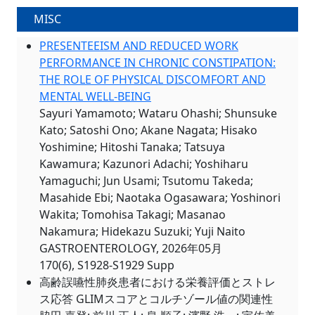
MISC
PRESENTEEISM AND REDUCED WORK
PERFORMANCE IN CHRONIC CONSTIPATION:
THE ROLE OF PHYSICAL DISCOMFORT AND
MENTAL WELL-BEING
Sayuri Yamamoto; Wataru Ohashi; Shunsuke
Kato; Satoshi Ono; Akane Nagata; Hisako
Yoshimine; Hitoshi Tanaka; Tatsuya
Kawamura; Kazunori Adachi; Yoshiharu
Yamaguchi; Jun Usami; Tsutomu Takeda;
Masahide Ebi; Naotaka Ogasawara; Yoshinori
Wakita; Tomohisa Takagi; Masanao
Nakamura; Hidekazu Suzuki; Yuji Naito
GASTROENTEROLOGY, 2026年05月
170(6), S1928-S1929 Supp
高齢誤嚥性肺炎患者における栄養評価とストレ
ス応答 GLIMスコアとコルチゾール値の関連性