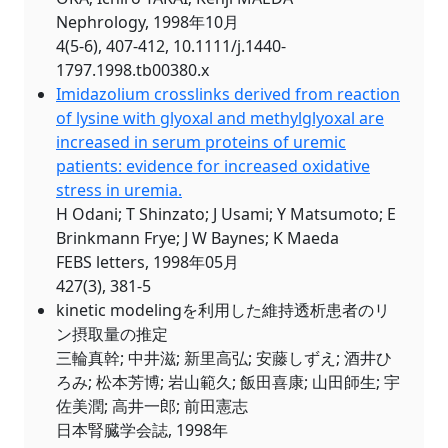
Nephrology, 1998年10月
4(5-6), 407-412, 10.1111/j.1440-
1797.1998.tb00380.x
Imidazolium crosslinks derived from reaction
of lysine with glyoxal and methylglyoxal are
increased in serum proteins of uremic
patients: evidence for increased oxidative
stress in uremia.
H Odani; T Shinzato; J Usami; Y Matsumoto; E
Brinkmann Frye; J W Baynes; K Maeda
FEBS letters, 1998年05月
427(3), 381-5
kinetic modelingを利用した維持透析患者のリ
ン摂取量の推定
三輪真幹; 中井滋; 新里高弘; 安藤しずえ; 酒井ひ
ろみ; 松本芳博; 岩山範久; 飯田喜康; 山田師生; 宇
佐美潤; 高井一郎; 前田憲志
日本腎臓学会誌, 1998年