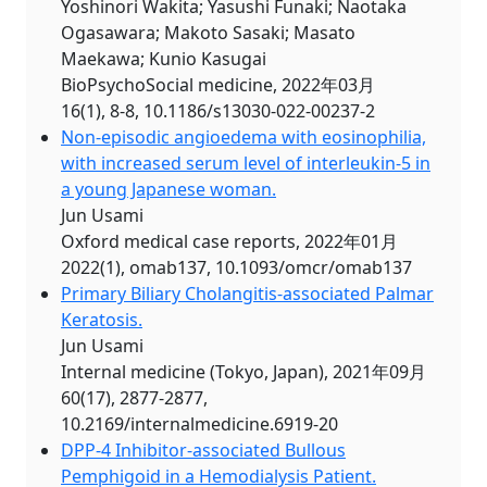
Yoshinori Wakita; Yasushi Funaki; Naotaka
Ogasawara; Makoto Sasaki; Masato
Maekawa; Kunio Kasugai
BioPsychoSocial medicine, 2022年03月
16(1), 8-8, 10.1186/s13030-022-00237-2
Non-episodic angioedema with eosinophilia,
with increased serum level of interleukin-5 in
a young Japanese woman.
Jun Usami
Oxford medical case reports, 2022年01月
2022(1), omab137, 10.1093/omcr/omab137
Primary Biliary Cholangitis-associated Palmar
Keratosis.
Jun Usami
Internal medicine (Tokyo, Japan), 2021年09月
60(17), 2877-2877,
10.2169/internalmedicine.6919-20
DPP-4 Inhibitor-associated Bullous
Pemphigoid in a Hemodialysis Patient.