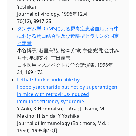
Yoshikai
Journal of virology, 1996年12月
70(12), 8917-25
タンデム型LC/MSによる尿毒症患者血しょう中
における蛋白結合型及び遊離型ピラリンの同定
と定量
小谷博子; 新里高弘; 松本芳博; 宇佐美潤; 金井み
ち子; 早瀬文孝; 前田憲志
日本医用マススペクトル学会講演集, 1996年
21, 169-172
Lethal shock is inducible by
lipopolysaccharide but not by superantigen
in mice with retrovirus-induced
immunodeficiency syndrome.
Y Aoki; K Hiromatsu; T Arai; J Usami; M
Makino; H Ishida; Y Yoshikai
Journal of immunology (Baltimore, Md. :
1950), 1995年10月