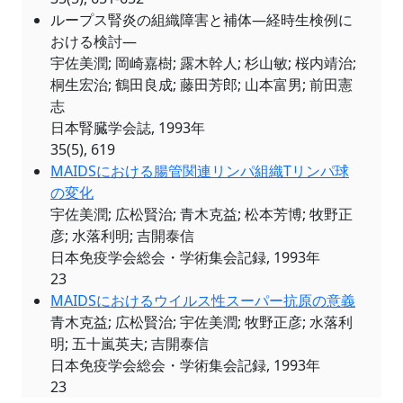
ループス腎炎の組織障害と補体―経時生検例に
おける検討―
宇佐美潤; 岡崎嘉樹; 露木幹人; 杉山敏; 桜内靖治;
桐生宏治; 鶴田良成; 藤田芳郎; 山本富男; 前田憲
志
日本腎臓学会誌, 1993年
35(5), 619
MAIDSにおける腸管関連リンパ組織Tリンパ球
の変化
宇佐美潤; 広松賢治; 青木克益; 松本芳博; 牧野正
彦; 水落利明; 吉開泰信
日本免疫学会総会・学術集会記録, 1993年
23
MAIDSにおけるウイルス性スーパー抗原の意義
青木克益; 広松賢治; 宇佐美潤; 牧野正彦; 水落利
明; 五十嵐英夫; 吉開泰信
日本免疫学会総会・学術集会記録, 1993年
23