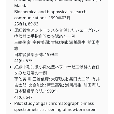
Maeda
Biochemical and biophysical research
communications, 1999年03月
256(1), 89-93
尿細管性アシドーシスを合併したシェーグレン
症候群に手指血管炎を認めた一例
三輪俊彦; 宇佐美潤; 大塚聡樹; 瀬川昂生; 前田憲
志
日本腎臓学会誌, 1999年
41(6), 575
妊娠中期に微小変化型ネフローゼ症候群の合併
をみた妊婦の一例
宇佐美潤; 三輪俊彦; 大塚聡樹; 柴田大二郎; 有井
吉太郎; 比企能之; 新里高弘; 瀬川昂生; 前田憲志
日本腎臓学会誌, 1999年
41(6), 547
Pilot study of gas chromatographic-mass
spectrometric screening of newborn urein