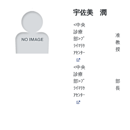
宇佐美 潤
<中央
診療
准
部>ﾌﾟ
教
ﾗｲﾏﾘｹ
授
ｱｾﾝﾀｰ
<中央
診療
部>ﾌﾟ
部
ﾗｲﾏﾘｹ
長
ｱｾﾝﾀｰ