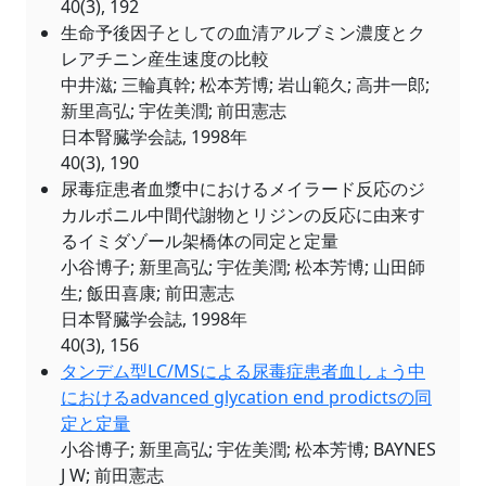
40(3), 192
生命予後因子としての血清アルブミン濃度とク
レアチニン産生速度の比較
中井滋; 三輪真幹; 松本芳博; 岩山範久; 高井一郎;
新里高弘; 宇佐美潤; 前田憲志
日本腎臓学会誌, 1998年
40(3), 190
尿毒症患者血漿中におけるメイラード反応のジ
カルボニル中間代謝物とリジンの反応に由来す
るイミダゾール架橋体の同定と定量
小谷博子; 新里高弘; 宇佐美潤; 松本芳博; 山田師
生; 飯田喜康; 前田憲志
日本腎臓学会誌, 1998年
40(3), 156
タンデム型LC/MSによる尿毒症患者血しょう中
におけるadvanced glycation end prodictsの同
定と定量
小谷博子; 新里高弘; 宇佐美潤; 松本芳博; BAYNES
J W; 前田憲志