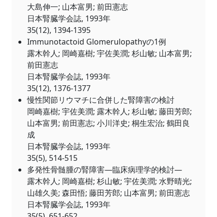
大島伸一; 山本富男; 前田憲志
日本腎臓学会誌, 1993年
35(12), 1394-1395
Immunotactoid Glomerulopathyの1例
露木幹人; 岡崎嘉樹; 宇佐美潤; 杉山敏; 山本富男;
前田憲志
日本腎臓学会誌, 1993年
35(12), 1376-1377
慢性関節リウマチに合併した腎障害の検討
岡崎嘉樹; 宇佐美潤; 露木幹人; 杉山敏; 藤田芳郎;
山本富男; 前田憲志; 小川洋史; 桐生宏治; 鶴田良
成
日本腎臓学会誌, 1993年
35(5), 514-515
多発性骨髄腫の腎障害―臨床病理学的検討―
露木幹人; 岡崎嘉樹; 杉山敏; 宇佐美潤; 水野晴光;
山雄久美; 森田悟; 藤田芳郎; 山本富男; 前田憲志
日本腎臓学会誌, 1993年
35(5), 651-652