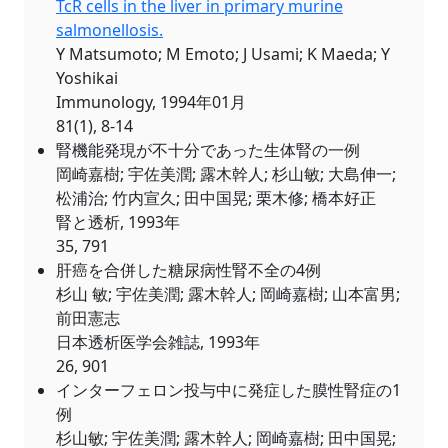
TcR cells in the liver in primary murine
salmonellosis.
Y Matsumoto; M Emoto; J Usami; K Maeda; Y
Yoshikai
Immunology, 1994年01月
81(1), 8-14
腎機能発現が不十分であった生体腎の一例
岡崎嘉樹; 宇佐美潤; 露木幹人; 杉山敏; 大島伸一;
松浦治; 竹内宣久; 田中国晃; 栗木修; 橋本好正
腎と透析, 1993年
35, 791
肝癌を合併した糖尿病性腎不全の4例
杉山 敏; 宇佐美潤; 露木幹人; 岡崎嘉樹; 山本富男;
前田憲志
日本透析医学会雑誌, 1993年
26, 901
インターフェロン投与中に発症した膜性腎症の1
例
杉山敏; 宇佐美潤; 露木幹人; 岡崎嘉樹; 田中国晃;