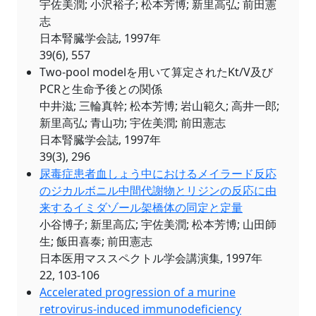
宇佐美潤; 小沢裕子; 松本芳博; 新里高弘; 前田憲
志
日本腎臓学会誌, 1997年
39(6), 557
Two-pool modelを用いて算定されたKt/V及び
PCRと生命予後との関係
中井滋; 三輪真幹; 松本芳博; 岩山範久; 高井一郎;
新里高弘; 青山功; 宇佐美潤; 前田憲志
日本腎臓学会誌, 1997年
39(3), 296
尿毒症患者血しょう中におけるメイラード反応
のジカルボニル中間代謝物とリジンの反応に由
来するイミダゾール架橋体の同定と定量
小谷博子; 新里高広; 宇佐美潤; 松本芳博; 山田師
生; 飯田喜泰; 前田憲志
日本医用マススペクトル学会講演集, 1997年
22, 103-106
Accelerated progression of a murine
retrovirus-induced immunodeficiency