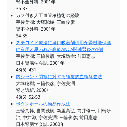
腎不全外科, 2001年
36-37
カフ付き人工血管移植術の経験
宇佐美潤; 大塚聡樹; 三輪俊彦
腎不全外科, 2001年
34-35
ステロイド療法に経口吸着剤併用が腎機能保護
に有用と思われた高齢ANCA関連腎炎の1例
宇佐美潤; 三輪俊彦; 大塚聡樹; 前田憲志
日本腎臓学会誌, 2001年
43(6), 431
内シャント閉塞に対する経皮的血栓除去法
大塚聡樹; 三輪俊彦; 宇佐美潤
腎と透析, 2000年
48(5), 52-53
ボタンホールの簡易作成法
三輪真幹; 当間茂樹; 新里高弘; 筒井修一; 川端研
治; 中井滋; 宇佐美潤; 三輪俊彦; 前田憲志
日本腎臓学会誌, 2000年