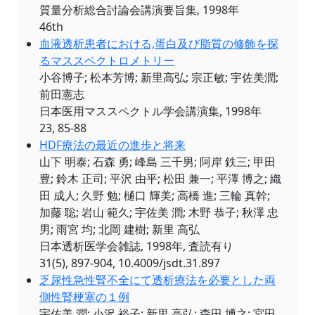
質量分析総合討論会講演要旨集, 1998年
46th
血液透析患者における,蛋白及び脂質の修飾を探
るマススペクトロメトリー
小谷博子; 松本芳博; 新里高弘; 宗正敏; 宇佐美潤;
前田憲志
日本医用マススペクトル学会講演集, 1998年
23, 85-88
HDF療法の最近の進歩と将来
山下 明泰; 石森 勇; 峰島 三千男; 阿岸 鉄三; 甲田
豊; 鈴木 正司; 平沢 由平; 松田 兼一; 平澤 博之; 織
田 成人; 久野 勉; 樋口 輝美; 高橋 進; 三輪 真幹;
加藤 聡; 岩山 範久; 宇佐美 潤; 木野 恭子; 秋澤 忠
男; 雨宮 均; 北岡 建樹; 新里 高弘
日本透析医学会雑誌, 1998年, 査読有り
31(5), 897-904, 10.4009/jsdt.31.897
乏尿性急性腎不全にて透析療法を必要とした両
側性腎梗塞の１例
宇佐美 潤; 小沢 裕子; 新里 高弘; 森田 博之; 宮田