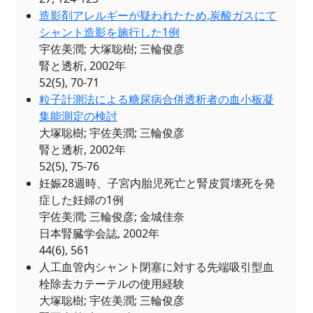
造影剤アレルギーが疑われたため,炭酸ガスにて
シャント造影を施行した1例
宇佐美潤; 大塚聡樹; 三輪俊彦
腎と透析, 2002年
52(5), 70-71
粒子計測法による糖尿病合併透析者の血小板凝
集能測定の検討
大塚聡樹; 宇佐美潤; 三輪俊彦
腎と透析, 2002年
52(5), 75-76
妊娠28週時、子宮内胎児死亡と腎皮質壊死を発
症した妊婦の1例
宇佐美潤; 三輪俊彦; 金城佳奈
日本腎臓学会誌, 2002年
44(6), 561
人工血管内シャント閉塞に対する先端吸引型血
栓除去カテーテルの使用経験
大塚聡樹; 宇佐美潤; 三輪俊彦