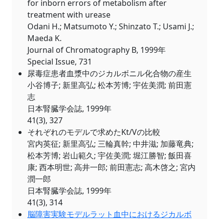
for inborn errors of metabolism after
treatment with urease
Odani H.; Matsumoto Y.; Shinzato T.; Usami J.;
Maeda K.
Journal of Chromatography B, 1999年
Special Issue, 731
尿毒症患者血漿中のジカルボニル化合物の産生
小谷博子; 新里高弘; 松本芳博; 宇佐美潤; 前田憲
志
日本腎臓学会誌, 1999年
41(3), 327
それぞれのモデルで求めたKt/Vの比較
宮内英征; 新里高弘; 三輪真幹; 中井滋; 加藤竜典;
松本芳博; 岩山範久; 宇佐美潤; 堀江勝智; 飯田喜
康; 西本明世; 高井一郎; 前田憲志; 高木啓之; 宮内
潤一郎
日本腎臓学会誌, 1999年
41(3), 314
脳障害実験モデルラット血中におけるジカルボ