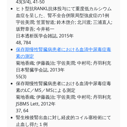
43(3/4), 41-50
ヒト型抗RANKL抗体投与にて重度低カルシウム
血症を呈した、腎不全合併限局型強皮症の1例
宇佐美潤; 笠置智道; 鈴木啓介; 北川渡; 三浦直人;
坂野章吾; 今井裕一
日本透析医学会雑誌, 2015年
48, 784
保存期慢性腎臓病患者における血清中尿毒症毒
素の測定
菊地香織; 伊藤義治; 宇佐美潤; 中村司; 丹羽利充
日本腎臓学会誌, 2013年
55(3)
保存期慢性腎臓病患者における血清中尿毒症毒
素のLC／MS／MSによる測定
菊地香織; 伊藤義治; 宇佐美潤; 中村司; 丹羽利充
JSBMS Lett, 2012年
37, 64
腎生検後腎出血に対し経皮的コイル塞栓術にて
止血し得た１例