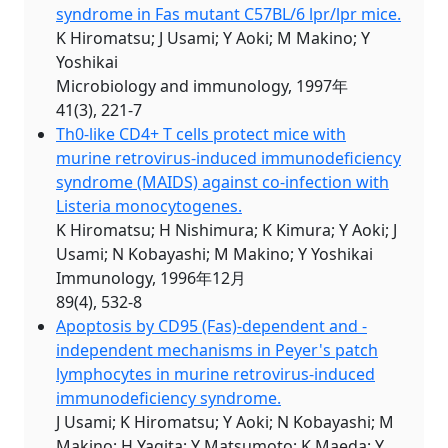
syndrome in Fas mutant C57BL/6 lpr/lpr mice.
K Hiromatsu; J Usami; Y Aoki; M Makino; Y
Yoshikai
Microbiology and immunology, 1997年
41(3), 221-7
Th0-like CD4+ T cells protect mice with
murine retrovirus-induced immunodeficiency
syndrome (MAIDS) against co-infection with
Listeria monocytogenes.
K Hiromatsu; H Nishimura; K Kimura; Y Aoki; J
Usami; N Kobayashi; M Makino; Y Yoshikai
Immunology, 1996年12月
89(4), 532-8
Apoptosis by CD95 (Fas)-dependent and -
independent mechanisms in Peyer's patch
lymphocytes in murine retrovirus-induced
immunodeficiency syndrome.
J Usami; K Hiromatsu; Y Aoki; N Kobayashi; M
Makino; H Yagita; Y Matsumoto; K Maeda; Y