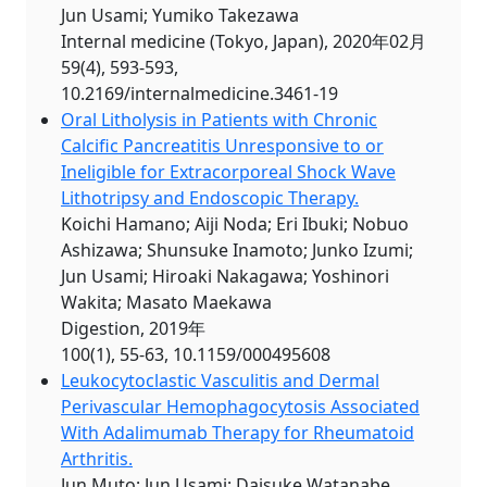
Jun Usami; Yumiko Takezawa
Internal medicine (Tokyo, Japan), 2020年02月
59(4), 593-593,
10.2169/internalmedicine.3461-19
Oral Litholysis in Patients with Chronic
Calcific Pancreatitis Unresponsive to or
Ineligible for Extracorporeal Shock Wave
Lithotripsy and Endoscopic Therapy.
Koichi Hamano; Aiji Noda; Eri Ibuki; Nobuo
Ashizawa; Shunsuke Inamoto; Junko Izumi;
Jun Usami; Hiroaki Nakagawa; Yoshinori
Wakita; Masato Maekawa
Digestion, 2019年
100(1), 55-63, 10.1159/000495608
Leukocytoclastic Vasculitis and Dermal
Perivascular Hemophagocytosis Associated
With Adalimumab Therapy for Rheumatoid
Arthritis.
Jun Muto; Jun Usami; Daisuke Watanabe