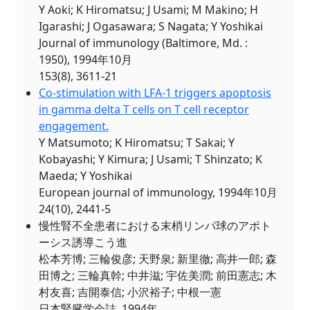
Y Aoki; K Hiromatsu; J Usami; M Makino; H
Igarashi; J Ogasawara; S Nagata; Y Yoshikai
Journal of immunology (Baltimore, Md. :
1950), 1994年10月
153(8), 3611-21
Co-stimulation with LFA-1 triggers apoptosis
in gamma delta T cells on T cell receptor
engagement.
Y Matsumoto; K Hiromatsu; T Sakai; Y
Kobayashi; Y Kimura; J Usami; T Shinzato; K
Maeda; Y Yoshikai
European journal of immunology, 1994年10月
24(10), 2441-5
慢性腎不全患者における末梢リンパ球のアポト
ーシス誘導こう進
松本芳博; 三輪俊彦; 天野泉; 新里徹; 高井一郎; 森
田博之; 三輪真幹; 中井滋; 宇佐美潤; 前田憲志; 木
村友喜; 吉開泰信; 小沢裕子; 中根一憲
日本腎臓学会誌, 1994年