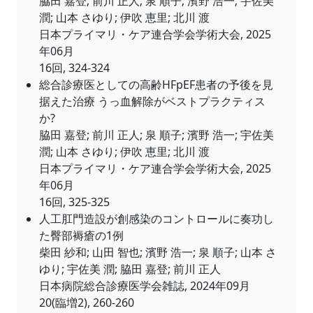
脇田 嘉登; 前川 正人; 泉 順子; 濱野 浩一; 宇佐美
潤; 山本 さゆり; 伊吹 恵里; 北川 渡
日本プライマリ・ケア連合学会学術大会, 2025
年06月
16回, 324-324
総合診療医としての高齢HFpEF患者の予後を見
据えた治療 うっ血解除がベストプラクティス
か?
脇田 嘉登; 前川 正人; 泉 順子; 濱野 浩一; 宇佐美
潤; 山本 さゆり; 伊吹 恵里; 北川 渡
日本プライマリ・ケア連合学会学術大会, 2025
年06月
16回, 325-325
人工肛門造設が創感染のコントロールに奏功し
た臀部褥瘡の1例
柴田 紗和; 山田 智也; 濱野 浩一; 泉 順子; 山本 さ
ゆり; 宇佐美 潤; 脇田 嘉登; 前川 正人
日本病院総合診療医学会雑誌, 2024年09月
20(臨増2), 260-260