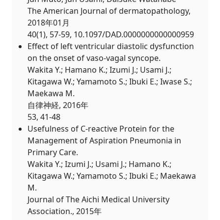
The American Journal of dermatopathology,
2018年01月
40(1), 57-59, 10.1097/DAD.0000000000000959
Effect of left ventricular diastolic dysfunction
on the onset of vaso-vagal syncope.
Wakita Y.; Hamano K.; Izumi J.; Usami J.;
Kitagawa W.; Yamamoto S.; Ibuki E.; Iwase S.;
Maekawa M.
自律神経, 2016年
53, 41-48
Usefulness of C-reactive Protein for the
Management of Aspiration Pneumonia in
Primary Care.
Wakita Y.; Izumi J.; Usami J.; Hamano K.;
Kitagawa W.; Yamamoto S.; Ibuki E.; Maekawa
M.
Journal of The Aichi Medical University
Association., 2015年