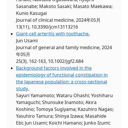
Sasanabe; Makoto Sasaki; Masato Maekawa;
Kunio Kasugai
Journal of clinical medicine, 2024年05月
13(11), 10.3390/jcm13113216
Giant-cell arteritis with toothache.
Jun Usami
Journal of general and family medicine, 2024
年05月
25(3), 162-163, 10.1002/jgf2.684
Background factors involved in the
epidemiology of functional constipation in
the Japanese population: a cross-sectional
study.
Sayuri Yamamoto; Wataru Ohashi; Yoshiharu
Yamaguchi; Shunsuke Inamoto; Akira
Koshino; Tomoya Sugiyama; Kazuhiro Nagao;
Yasuhiro Tamura; Shinya Izawa; Masahide
Ebi; Jun Usami; Koichi Hamano; Junko Izumi;