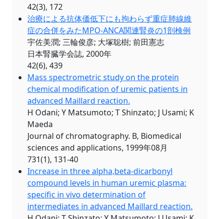
42(3), 172
治療による抗体価低下にも拘わらず重症肺線維
症の合併をみたMPO-ANCA関連腎炎の1剖検例
宇佐美潤; 三輪俊彦; 大塚聡樹; 前田憲志
日本腎臓学会誌, 2000年
42(6), 439
Mass spectrometric study on the protein
chemical modification of uremic patients in
advanced Maillard reaction.
H Odani; Y Matsumoto; T Shinzato; J Usami; K
Maeda
Journal of chromatography. B, Biomedical
sciences and applications, 1999年08月
731(1), 131-40
Increase in three alpha,beta-dicarbonyl
compound levels in human uremic plasma:
specific in vivo determination of
intermediates in advanced Maillard reaction.
H Odani; T Shinzato; Y Matsumoto; J Usami; K