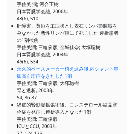
宇佐美 潤; 河合正樹
日本腎臓学会誌, 2006年
48(6), 510
肝障害、黄疸を主症状とし表在リンパ節腫脹を
みなかった悪性リンパ腫にて死亡した 透析患者
の1剖検例
宇佐美潤; 三輪俊彦; 金城佳奈; 大塚聡樹
日本腎臓学会誌, 2004年
46(6), 534
永久的ペースメーカー植え込み後,内シャント静
脈高血圧症をきたした1例
宇佐美潤; 三輪俊彦; 大塚聡樹
腎と透析, 2003年
54, 86-87
経皮的腎動脈拡張術後、コレステロール結晶塞
栓症を発症し透析導入となった1例
宇佐美潤; 三輪俊彦
ICUとCCU, 2003年
27, 124-125