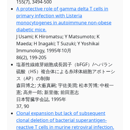
155(7), 3494-500
A protective role of gamma delta T cells in
primary infection with Listeria
monocytogenes in autoimmune non-obese
diabetic mice.
J Usami; K Hiromatsu; Y Matsumoto; K
Maeda; H Inagaki; T Suzuki; Y Yoshikai
Immunology, 1995年10月
86(2), 199-205
塩基性線維芽細胞成長因子（bFGF）/ヘパラン
硫酸（HS）複合体による糸球体細胞アポトーシ
ス（AP）の制御
森田博之; 大薮真嗣; 宇佐美潤; 松本芳博; 中根一
憲; 高井一郎; 新里徹; 前田憲志
日本腎臓学会誌, 1995年
37, 90
Clonal expansion but lack of subsequent
clonal deletion of bacterial superantigen-
reactive T cells in murine retroviral infection.