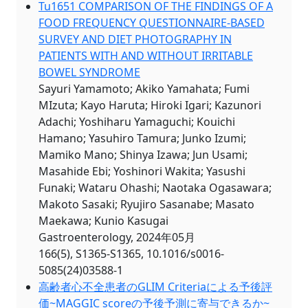
Tu1651 COMPARISON OF THE FINDINGS OF A
FOOD FREQUENCY QUESTIONNAIRE-BASED
SURVEY AND DIET PHOTOGRAPHY IN
PATIENTS WITH AND WITHOUT IRRITABLE
BOWEL SYNDROME
Sayuri Yamamoto; Akiko Yamahata; Fumi
MIzuta; Kayo Haruta; Hiroki Igari; Kazunori
Adachi; Yoshiharu Yamaguchi; Kouichi
Hamano; Yasuhiro Tamura; Junko Izumi;
Mamiko Mano; Shinya Izawa; Jun Usami;
Masahide Ebi; Yoshinori Wakita; Yasushi
Funaki; Wataru Ohashi; Naotaka Ogasawara;
Makoto Sasaki; Ryujiro Sasanabe; Masato
Maekawa; Kunio Kasugai
Gastroenterology, 2024年05月
166(5), S1365-S1365, 10.1016/s0016-
5085(24)03588-1
高齢者心不全患者のGLIM Criteriaによる予後評
価~MAGGIC scoreの予後予測に寄与できるか~