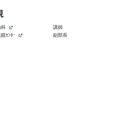
規
内科
講師
鏡ｾﾝﾀｰ
副部長